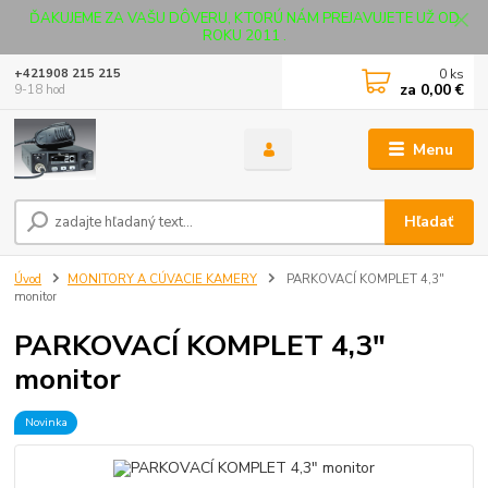
ĎAKUJEME ZA VAŠU DÔVERU, KTORÚ NÁM PREJAVUJETE UŽ OD
ROKU 2011 .
0
ks
+421908 215 215
za
0,00 €
9-18 hod
Menu
Hľadať
Úvod
MONITORY A CÚVACIE KAMERY
PARKOVACÍ KOMPLET 4,3"
monitor
PARKOVACÍ KOMPLET 4,3"
monitor
Novinka