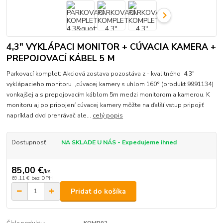
4,3" VYKLÁPACI MONITOR + CÚVACIA KAMERA +
PREPOJOVACÍ KÁBEL 5 M
Parkovací komplet: Akciová zostava pozostáva z - kvalitného 4,3"
vyklápacieho monitoru ,cúvacej kamery s uhlom 160° (produkt 9991134)
vonkajšej a s prepojovacím káblom 5m medzi monitorom a kamerou. K
monitoru aj po pripojení cúvacej kamery môžte na ďalší vstup pripojiť
napríklad dvd prehrávač ale...
celý popis
Dostupnosť
NA SKLADE U NÁS - Expedujeme ihneď
85,00 €
/
ks
69,11 €
bez DPH
Pridať do košíka