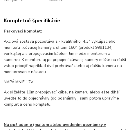
Číslo produktu:
KOMP02
Kompletné špecifikácie
Parkovací komplet:
Akciová zostava pozostáva z - kvalitného 4,3" vyklápacieho
monitoru ,cúvacej kamery s uhlom 160° (produkt 9991134)
vonkajšej a s prepojovacím káblom 5m medzi monitorom a
kamerou. K monitoru aj po pripojení cúvacej kamery môžte na ďalší
vstup pripojiť napríklad dvd prehrávač alebo aj ďalšiu kameru na
monitorovanie nákladu.
NAPÁJANIE 12V .
Ak si želáte 10m prepojovací kábel na kameru alebo ešte dlhší
uvedťe to do objednávky (do poznámky ) sami potom upravíme
komplet a cenu kompletu.
Na požiadanie (mailom alebo uvedením poznámky v