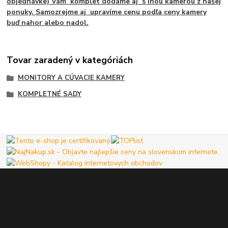
objednávke) Vám komplet dodáme aj s inou kamerou z našej
ponuky. Samozrejme aj upravíme cenu podľa ceny kamery
buď nahor alebo nadol.
Tovar zaradený v kategóriách
MONITORY A CÚVACIE KAMERY
KOMPLETNÉ SADY