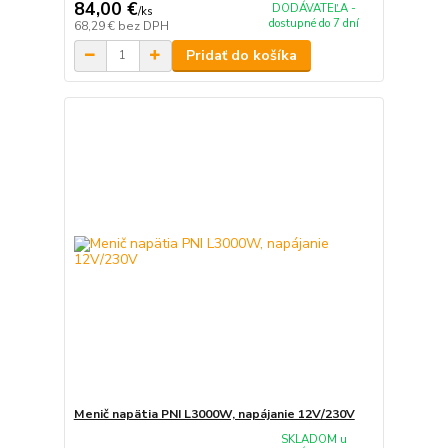
84,00 €
DODÁVATEĽA -
/
ks
dostupné do 7 dní
68,29 €
bez DPH
Pridať do košíka
Menič napätia PNI L3000W, napájanie 12V/230V
SKLADOM u