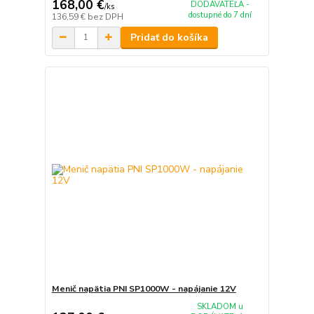
168,00 €
DODÁVATEĽA -
/
ks
dostupné do 7 dní
136,59 €
bez DPH
Pridať do košíka
Menič napätia PNI SP1000W - napájanie 12V
SKLADOM u