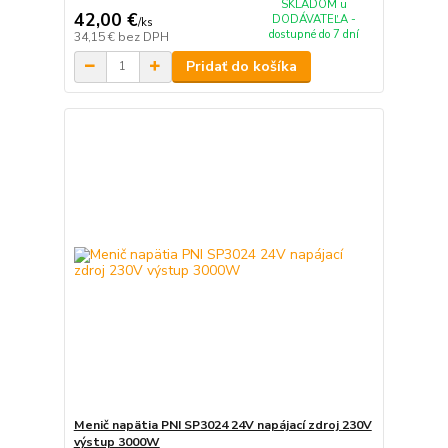
SKLADOM u
42,00 €
DODÁVATEĽA -
/
ks
dostupné do 7 dní
34,15 €
bez DPH
Pridať do košíka
Menič napätia PNI SP3024 24V napájací zdroj 230V
výstup 3000W