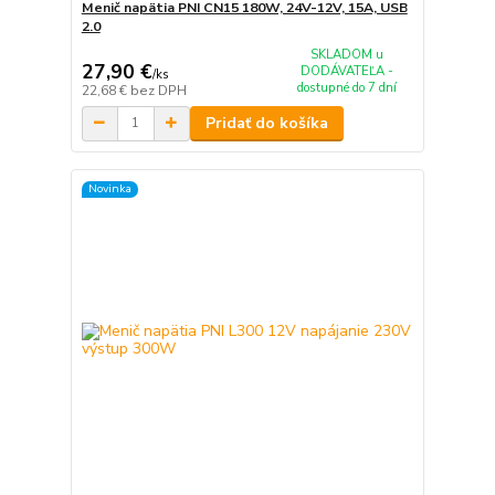
Menič napätia PNI CN15 180W, 24V-12V, 15A, USB
2.0
SKLADOM u
27,90 €
DODÁVATEĽA -
/
ks
dostupné do 7 dní
22,68 €
bez DPH
Pridať do košíka
Novinka