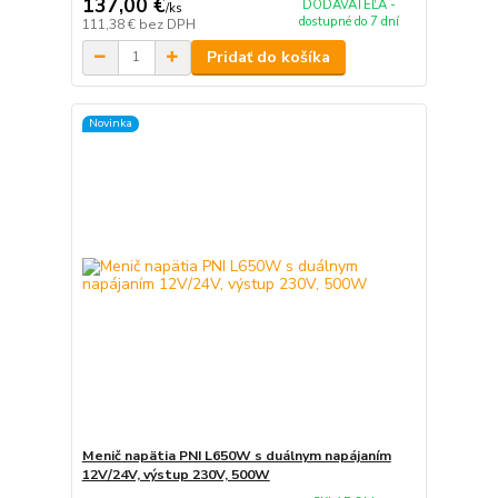
137,00 €
DODÁVATEĽA -
/
ks
dostupné do 7 dní
111,38 €
bez DPH
Pridať do košíka
Novinka
Menič napätia PNI L650W s duálnym napájaním
12V/24V, výstup 230V, 500W