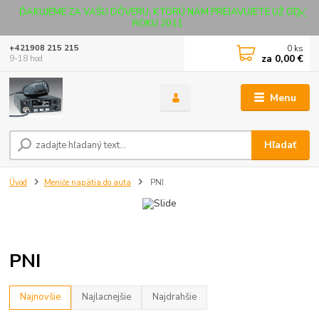
ĎAKUJEME ZA VAŠU DÔVERU, KTORÚ NÁM PREJAVUJETE UŽ OD
ROKU 2011 .
0
ks
+421908 215 215
za
0,00 €
9-18 hod
Menu
Hľadať
Úvod
Meniče napätia do auta
PNI
PNI
Najnovšie
Najlacnejšie
Najdrahšie