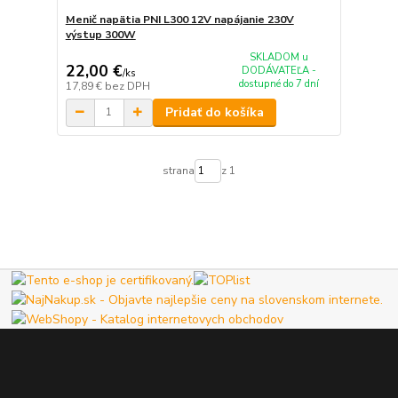
Menič napätia PNI L300 12V napájanie 230V
výstup 300W
SKLADOM u
22,00 €
DODÁVATEĽA -
/
ks
dostupné do 7 dní
17,89 €
bez DPH
Pridať do košíka
strana
z 1