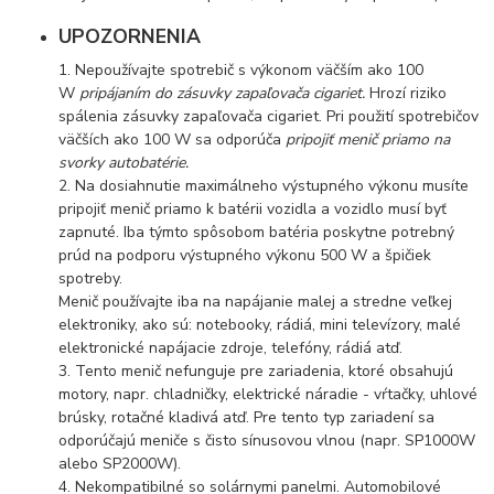
UPOZORNENIA
1. Nepoužívajte spotrebič s výkonom väčším ako 100
W
pripájaním do zásuvky zapaľovača cigariet.
Hrozí riziko
spálenia zásuvky zapaľovača cigariet. Pri použití spotrebičov
väčších ako 100 W sa odporúča
pripojiť menič priamo
na
svorky autobatérie.
2. Na dosiahnutie maximálneho výstupného výkonu musíte
pripojiť menič priamo k batérii vozidla a vozidlo musí byť
zapnuté. Iba týmto spôsobom batéria poskytne potrebný
prúd na podporu výstupného výkonu 500 W a špičiek
spotreby.
Menič používajte iba na napájanie malej a stredne veľkej
elektroniky, ako sú: notebooky, rádiá, mini televízory, malé
elektronické napájacie zdroje, telefóny, rádiá atď.
3. Tento menič nefunguje pre zariadenia, ktoré obsahujú
motory, napr. chladničky, elektrické náradie - vŕtačky, uhlové
brúsky, rotačné kladivá atď. Pre tento typ zariadení sa
odporúčajú meniče s čisto sínusovou vlnou (napr. SP1000W
alebo SP2000W).
4. Nekompatibilné so solárnymi panelmi. Automobilové