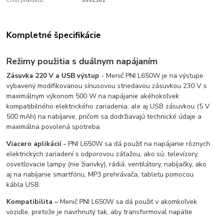
Číslo produktu:
9991302
Kompletné špecifikácie
Režimy použitia s duálnym napájaním
Zásuvka 220 V a USB výstup
- Menič PNI L650W je na výstupe
vybavený modifikovanou sínusovou striedavou zásuvkou 230 V s
maximálnym výkonom 500 W na napájanie akéhokoľvek
kompatibilného elektrického zariadenia, ale aj USB zásuvkou (5 V
500 mAh) na nabíjanie, pričom sa dodržiavajú technické údaje a
maximálna povolená spotreba.
Viacero aplikácií -
PNI L650W sa dá použiť na napájanie rôznych
elektrických zariadení s odporovou záťažou, ako sú: televízory,
osvetľovacie lampy (nie žiarivky), rádiá, ventilátory, nabíjačky, ako
aj na nabíjanie smartfónu, MP3 prehrávača, tabletu pomocou
kábla USB.
Kompatibilita –
Menič PNI L650W sa dá použiť v akomkoľvek
vozidle, pretože je navrhnutý tak, aby transformoval napätie