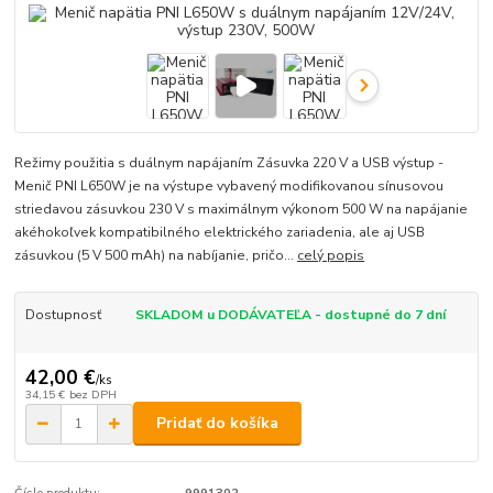
Režimy použitia s duálnym napájaním Zásuvka 220 V a USB výstup -
Menič PNI L650W je na výstupe vybavený modifikovanou sínusovou
striedavou zásuvkou 230 V s maximálnym výkonom 500 W na napájanie
akéhokoľvek kompatibilného elektrického zariadenia, ale aj USB
zásuvkou (5 V 500 mAh) na nabíjanie, pričo...
celý popis
Dostupnosť
SKLADOM u DODÁVATEĽA - dostupné do 7 dní
42,00 €
/
ks
34,15 €
bez DPH
Pridať do košíka