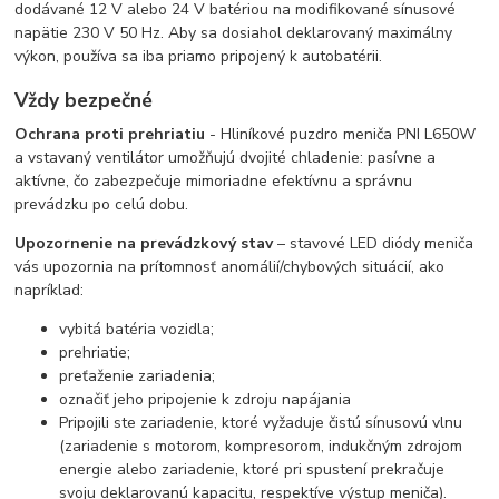
dodávané 12 V alebo 24 V batériou na modifikované sínusové
napätie 230 V 50 Hz. Aby sa dosiahol deklarovaný maximálny
výkon, používa sa iba priamo pripojený k autobatérii.
Vždy bezpečné
Ochrana proti prehriatiu
- Hliníkové puzdro meniča PNI L650W
a vstavaný ventilátor umožňujú dvojité chladenie: pasívne a
aktívne, čo zabezpečuje mimoriadne efektívnu a správnu
prevádzku po celú dobu.
Upozornenie na prevádzkový stav
– stavové LED diódy meniča
vás upozornia na prítomnosť anomálií/chybových situácií, ako
napríklad:
vybitá batéria vozidla;
prehriatie;
preťaženie zariadenia;
označiť jeho pripojenie k zdroju napájania
Pripojili ste zariadenie, ktoré vyžaduje čistú sínusovú vlnu
(zariadenie s motorom, kompresorom, indukčným zdrojom
energie alebo zariadenie, ktoré pri spustení prekračuje
svoju deklarovanú kapacitu, respektíve výstup meniča).