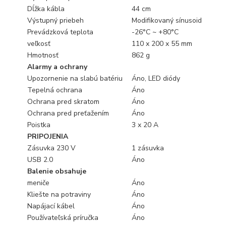
Dĺžka kábla
44 cm
Výstupný priebeh
Modifikovaný sínusoid
Prevádzková teplota
-26°C ~ +80°C
veľkosť
110 x 200 x 55 mm
Hmotnosť
862 g
Alarmy a ochrany
Upozornenie na slabú batériu
Áno, LED diódy
Tepelná ochrana
Áno
Ochrana pred skratom
Áno
Ochrana pred preťažením
Áno
Poistka
3 x 20 A
PRIPOJENIA
Zásuvka 230 V
1 zásuvka
USB 2.0
Áno
Balenie obsahuje
meniče
Áno
Kliešte na potraviny
Áno
Napájací kábel
Áno
Používateľská príručka
Áno