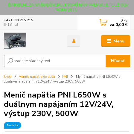
ĎAKUJEME ZA VAŠU DÔVERU, KTORÚ NÁM PREJAVUJETE UŽ OD
ROKU 2011 .
0
ks
+421908 215 215
za
0,00 €
9-18 hod
Menu
Hľadať
Úvod
Meniče napätia do auta
PNI
Menič napätia PNI L650W s
duálnym napájaním 12V/24V, výstup 230V, 500W
Menič napätia PNI L650W s
duálnym napájaním 12V/24V,
výstup 230V, 500W
Novinka