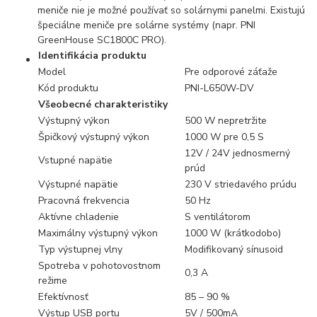
meniče nie je možné používať so solárnymi panelmi. Existujú
špeciálne meniče pre solárne systémy (napr. PNI
GreenHouse SC1800C PRO).
Identifikácia produktu
Model
Pre odporové záťaže
Kód produktu
PNI-L650W-DV
Všeobecné charakteristiky
Výstupný výkon
500 W nepretržite
Špičkový výstupný výkon
1000 W pre 0,5 S
12V / 24V jednosmerný
Vstupné napätie
prúd
Výstupné napätie
230 V striedavého prúdu
Pracovná frekvencia
50 Hz
Aktívne chladenie
S ventilátorom
Maximálny výstupný výkon
1000 W (krátkodobo)
Typ výstupnej vlny
Modifikovaný sínusoid
Spotreba v pohotovostnom
0,3 A
režime
Efektívnosť
85 – 90 %
Výstup USB portu
5V / 500mA