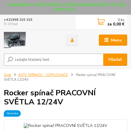
ĎAKUJEME ZA VAŠU DÔVERU, KTORÚ NÁM PREJAVUJETE UŽ OD
ROKU 2011 .
0
ks
+421908 215 215
za
0,00 €
9-18 hod
Menu
Hľadať
Úvod
AUTO SPÍNAČE - ODPOJOVAČE
Rocker spínač PRACOVNÍ
SVĚTLA 12/24V
Rocker spínač PRACOVNÍ
SVĚTLA 12/24V
Novinka