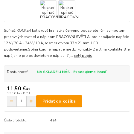
Spínač ROCKER kolískový hranatý s červeno podsvieteným symbolom
pracovných svetiel a nápisom PRACOVNÍ SVĚTLA, pre napájacie napätie
12 V / 20 A - 24 V / 10 A, rozmer otvoru 37 x 21 mm, LED
podsvietenie.Spína kladné napätie medzi kontakty 2 a 3, na kontakte 8 je
napájanie pre podsvietenie nápisu, 7 j...
celý popis
Dostupnosť
NA SKLADE U NÁS - Expedujeme ihneď
11,50 €
/
ks
9,35 €
bez DPH
Pridať do košíka
Číslo produktu:
424