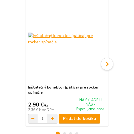
Inštalačný konektor (pätica) pre rocker
Objímka plo
spínač e
NA SKLADE U
2,90 €
0,10 €
NÁS -
/
ks
/
ks
Expedujeme ihneď
2,36 €
bez DPH
0,08 €
bez D
Pridať do košíka