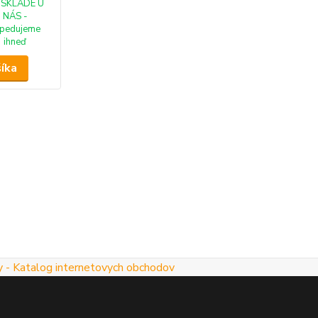
 SKLADE U
NÁS -
pedujeme
ihneď
šíka