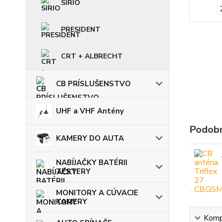
SIRIO
PRESIDENT
CRT + ALBRECHT
CB PRÍSLUŠENSTVO
UHF a VHF Antény
Podobn
KAMERY DO AUTA
NABÍJAČKY BATÉRII
TESTERY
MONITORY A CÚVACIE
KAMERY
Kompl