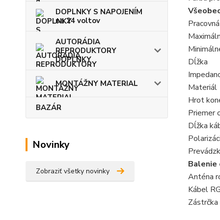
Všeobec
DOPLNKY S NAPOJENÍM
na 24 voltov
Pracovná
Maximáln
AUTORÁDIA
Minimáln
REPRODUKTORY
DOPLNKY
Dĺžka
Impedanc
MONTÁŽNY MATERIAL
Materiál
Hrot kon
BAZÁR
Priemer 
Dĺžka ká
Polarizác
Novinky
Prevádzk
Balenie
Zobraziť všetky novinky
Anténa r
Kábel R
Zástrčk