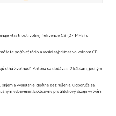
uje vlastnosti voľnej frekvencie CB (27 MHz) s
môžete počúvať rádio a vysielať/prijímať vo voľnom CB
ujú dlhú životnosť. Anténa sa dodáva s 2 káblami, jedným
príjem a vysielanie ideálne bez rušenia. Odporúča sa,
slušným vybavením.Exkluzívny protihlukový dizajn vytvára