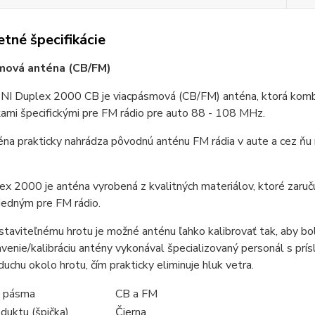
tné špecifikácie
mová anténa (CB/FM)
NI Duplex 2000 CB je viacpásmová (CB/FM) anténa, ktorá kombin
ami špecifickými pre FM rádio pre auto 88 - 108 MHz.
na prakticky nahrádza pôvodnú anténu FM rádia v aute a cez ňu 
x 2000 je anténa vyrobená z kvalitných materiálov, ktoré zaruč
jedným pre FM rádio.
taviteľnému hrotu je možné anténu ľahko kalibrovať tak, aby bol 
venie/kalibráciu antény vykonával špecializovaný personál s prí
uchu okolo hrotu, čím prakticky eliminuje hluk vetra.
é pásma
CB a FM
duktu (špička)
Čierna