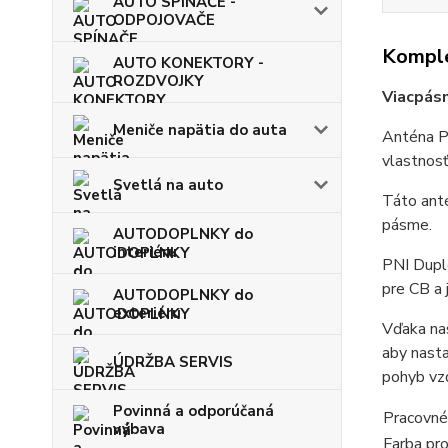
AUTO SPÍNAČE -
ODPOJOVAČE
Komple
AUTO KONEKTORY -
ROZDVOJKY
Viacpás
Meniče napätia do auta
Anténa P
vlastnosť
Svetlá na auto
Táto anté
pásme.
AUTODOPLNKY do
interiéru
PNI Duple
pre CB a 
AUTODOPLNKY do
exteriéru
Vďaka nas
aby nasta
ÚDRŽBA SERVIS
pohyb vzd
Povinná a odporúčaná
Pracovn
výbava
Farba pro