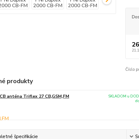
Dos
26
21,
Číslo p
é produkty
CB anténa Triflex 27 CB,GSM,FM
SKLADOM u DODÁ
do
etné špecifikácie
S