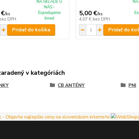
NA SKLADE U
NA
NÁS -
 €
5,00 €
Expedujeme
Ex
/
ks
/
ks
ihneď
bez DPH
4,07 €
bez DPH
Pridať do košíka
Pridať do ko
zaradený v kategóriách
NKY
CB ANTÉNY
PNI